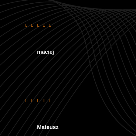
ok
maciej
Wszystko fajnie tylko frytki jak kamienie.
Widelec sie giął 😅
Mateusz