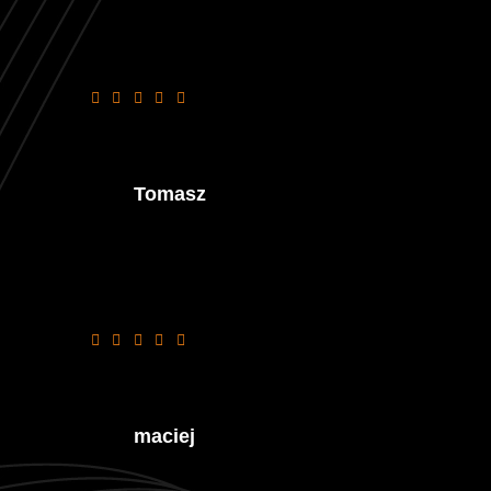
Wszystko sprawnie ,łatwo i szybko a na
dodatek smacznie jak zawsze , polecam
Tomasz
polecam
maciej