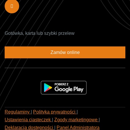
Gotówka, karta lub szybki przelew
Zamów online
Regulaminy
|
Polityka prywatności
|
Ustawienia ciasteczek
|
Zgody marketingowe
|
Deklaracja dostępności
|
Panel Administratora