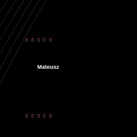
Super obsługa, bardzo miły dostawca i
jedzenie pyszne.
Mateusz
Najlepsza Pizza tradycyjna w
Pabianicach